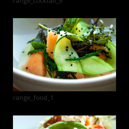
range_cocktail_9
range_food_1